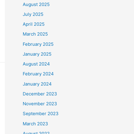
August 2025
July 2025
April 2025
March 2025
February 2025
January 2025
August 2024
February 2024
January 2024
December 2023
November 2023
September 2023
March 2023
August 2022