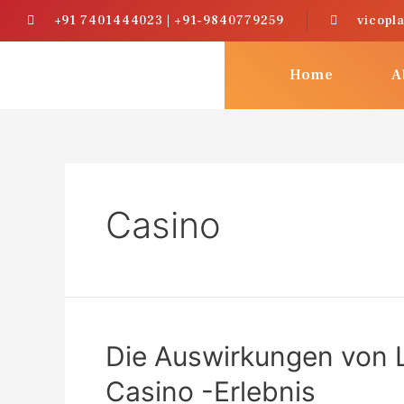
+91 7401444023 | +91-9840779259
vicopl
Home
A
Casino
Die Auswirkungen von L
Casino -Erlebnis