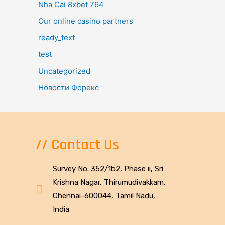
Nha Cai 8xbet 764
Our online casino partners
ready_text
test
Uncategorized
Новости Форекс
// Contact Us
Survey No. 352/1b2, Phase ii, Sri
Krishna Nagar, Thirumudivakkam,
Chennai-600044, Tamil Nadu,
India