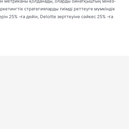
н метриканы қолданады, оларды ойнатқыштың мінез-
ркетингтік стратегияларды тиімді реттеуге мүмкіндік
рін 25% -ға дейін, Deloitte зерттеуіне сәйкес 25% -ға