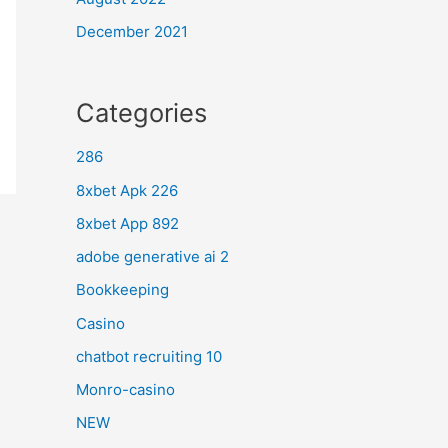
December 2021
Categories
286
8xbet Apk 226
8xbet App 892
adobe generative ai 2
Bookkeeping
Casino
chatbot recruiting 10
Monro-casino
NEW