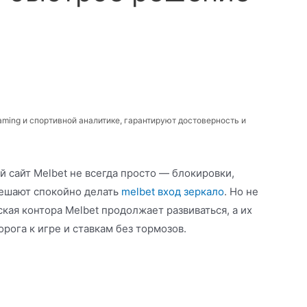
ming и спортивной аналитике, гарантируют достоверность и
й сайт Melbet не всегда просто — блокировки,
мешают спокойно делать
melbet вход зеркало
. Но не
кая контора Melbet продолжает развиваться, а их
рога к игре и ставкам без тормозов.