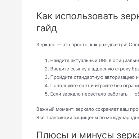
Как использовать зер
гайд
Зеркало — это просто, как раз-два-три! Сле
Найдите актуальный URL в официальн
Введите ссылку в адресную строку бр
Пройдите стандартную авторизацию и
Пополняйте счет и играйте без огран
Если зеркало перестало работать — о
Важный момент: зеркало сохраняет ваш проф
Все транзакции защищены по международны
Плюсы и минусы зерк