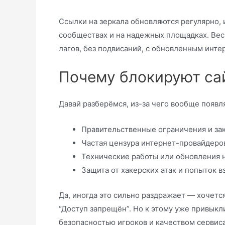
Ссылки на зеркала обновляются регулярно,
сообществах и на надежных площадках. Весн
лагов, без подвисаний, с обновленным инте
Почему блокируют са
Давай разберёмся, из-за чего вообще появл
Правительственные ограничения и за
Частая цензура интернет-провайдеро
Технические работы или обновления н
Защита от хакерских атак и попыток в
Да, иногда это сильно раздражает — хочется
“Доступ запрещён”. Но к этому уже привыкл
безопасностью игроков и качеством сервиса