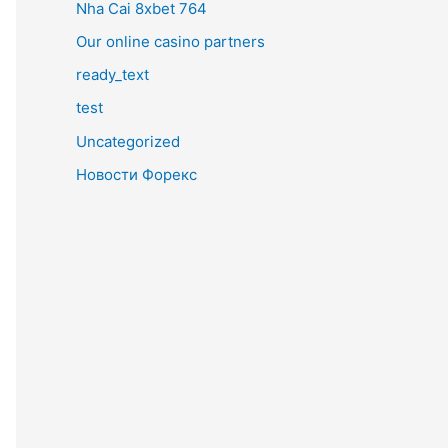
Nha Cai 8xbet 764
Our online casino partners
ready_text
test
Uncategorized
Новости Форекс