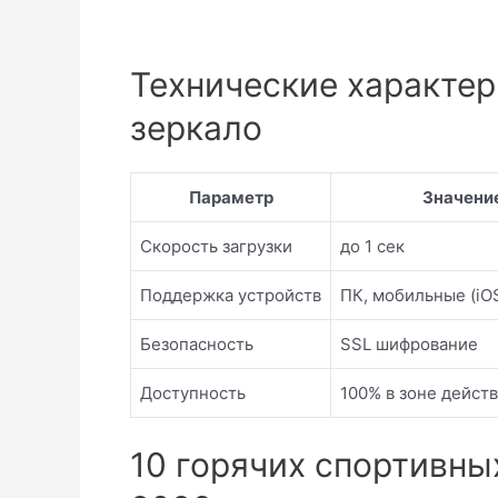
Технические характер
зеркало
Параметр
Значени
Скорость загрузки
до 1 сек
Поддержка устройств
ПК, мобильные (iOS
Безопасность
SSL шифрование
Доступность
100% в зоне дейст
10 горячих спортивны