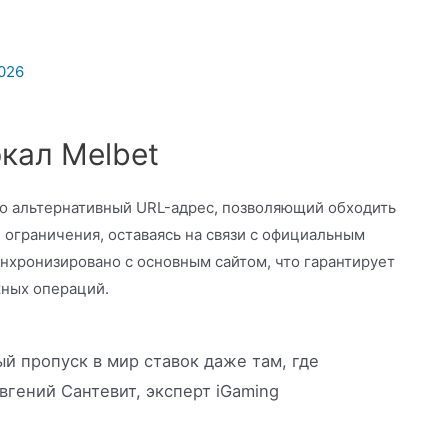
2026
ркал Melbet
то альтернативный URL-адрес, позволяющий обходить
 ограничения, оставаясь на связи с официальным
нхронизировано с основным сайтом, что гарантирует
жных операций.
й пропуск в мир ставок даже там, где
вгений Сантевит, эксперт iGaming