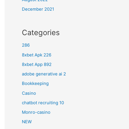
December 2021
Categories
286
8xbet Apk 226
8xbet App 892
adobe generative ai 2
Bookkeeping
Casino
chatbot recruiting 10
Monro-casino
NEW