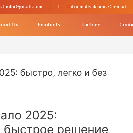
astindia@gmail.com
Thirumudivakkam, Chennai
bout Us
Products
Gallery
Conta
025: быстро, легко и без
кало 2025:
и быстрое решение